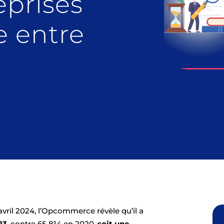
eprises
 entre
ril 2024, l’Opcommerce révèle qu’il a
23
, contre 65 814 en 2020,
soit une